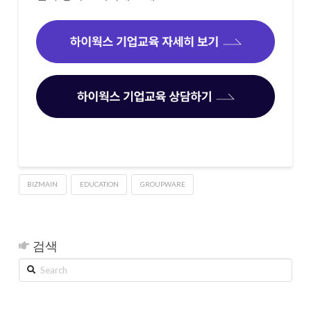
BIZMAIN
EDUCATION
GROUPWARE
검색
Search