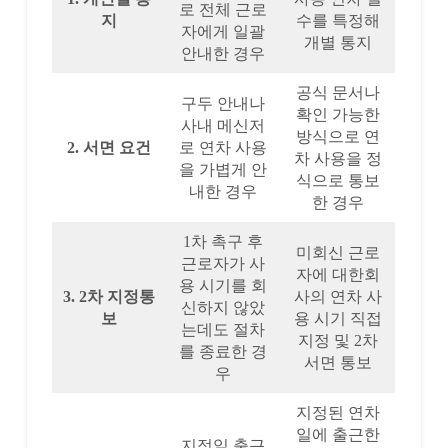
로 전체 근로
지
수를 특정해
자에게 일괄
개별 통지
안내한 경우
공식 문서나
구두 안내나
확인 가능한
사내 메신저
방식으로 연
2. 서면 요건
로 연차 사용
차 사용을 정
을 가볍게 안
식으로 통보
내한 경우
한 경우
1차 촉구 후
미회신 근로
근로자가 사
자에 대한회
용 시기를 회
3. 2차 지정통
사의 연차 사
신하지 않았
보
용 시기 직접
는데도 절차
지정 및 2차
를 종료한 경
서면 통보
우
지정된 연차
일에 출근한
지정일 출근