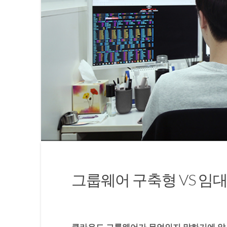
그룹웨어 구축형 VS 임