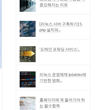
중요해지는 이유
[리눅스 서버 구축하기] 5.
php 설치와...
‘도메인 포워딩 서비스’...
리눅스 운영체제 iptables에
기반한 방화...
홈페이지에 꼭 들어가야 하
는 필수항목