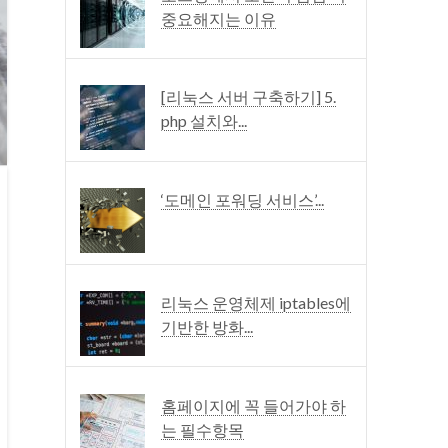
중요해지는 이유
[리눅스 서버 구축하기] 5.
php 설치와...
‘도메인 포워딩 서비스’...
리눅스 운영체제 iptables에
기반한 방화...
홈페이지에 꼭 들어가야 하
는 필수항목