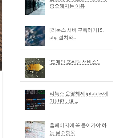
중요해지는 이유
[리눅스 서버 구축하기] 5.
php 설치와...
‘도메인 포워딩 서비스’...
리눅스 운영체제 iptables에
기반한 방화...
홈페이지에 꼭 들어가야 하
는 필수항목