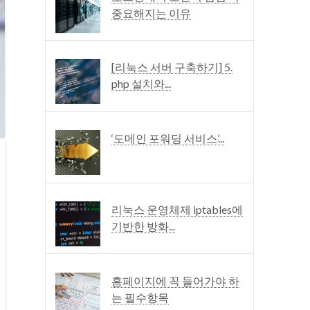
중요해지는 이유
[리눅스 서버 구축하기] 5.
php 설치와...
‘도메인 포워딩 서비스’...
리눅스 운영체제 iptables에
기반한 방화...
홈페이지에 꼭 들어가야 하
는 필수항목