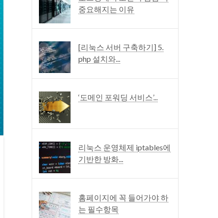
중요해지는 이유
[리눅스 서버 구축하기] 5.
php 설치와...
‘도메인 포워딩 서비스’...
리눅스 운영체제 iptables에
기반한 방화...
홈페이지에 꼭 들어가야 하
는 필수항목