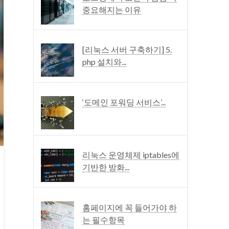
중요해지는 이유
[리눅스 서버 구축하기] 5.
php 설치와...
‘도메인 포워딩 서비스’...
리눅스 운영체제 iptables에
기반한 방화...
홈페이지에 꼭 들어가야 하
는 필수항목