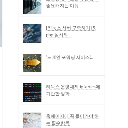
중요해지는 이유
[리눅스 서버 구축하기] 5.
php 설치와...
‘도메인 포워딩 서비스’...
리눅스 운영체제 iptables에
기반한 방화...
홈페이지에 꼭 들어가야 하
는 필수항목