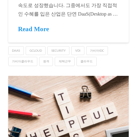
속도로 성장했습니다. 그중에서도 가장 직접적
인 수혜를 입은 산업은 단연 DaaS(Desktop as …
Read More
DAAS
GCLOUD
SECURITY
VDI
가비아IDC
가비아클라우드
원격
재택근무
클라우드