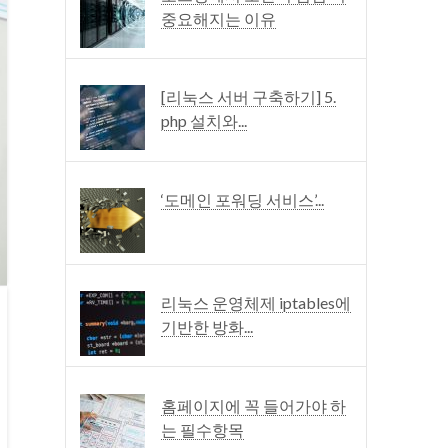
중요해지는 이유
[리눅스 서버 구축하기] 5.
php 설치와...
‘도메인 포워딩 서비스’...
리눅스 운영체제 iptables에
기반한 방화...
홈페이지에 꼭 들어가야 하
는 필수항목